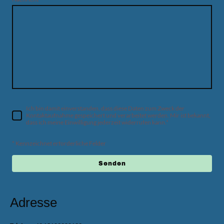
Ich bin damit einverstanden, dass diese Daten zum Zweck der
Kontaktaufnahme gespeichert und verarbeitet werden. Mir ist bekannt,
dass ich meine Einwilligung jederzeit widerrufen kann.
*
* Kennzeichnet erforderliche Felder
Senden
Adresse