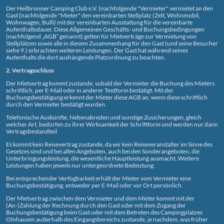
Der Heilbronner Camping Club e.V. (nachfolgende "Vermieter" vermietet an den
Gast (nachfolgende "Mieter" den vereinbarten Stellplatz (Zelt, Wohnmobil,
Wohnwagen, Bulli) mit der vereinbarten Ausstattung für die vereinbarte
Aufenthaltsdauer. Diese Allgemeinen Geschäfts- und Buchungsbedingungen
(nachfolgend „AGB“ genannt) gelten für Mietverträge zur Vermietung von
Stellplätzen sowie alle in diesem Zusammenhang für den Gast (und seine Besucher
siehe 9.) erbrachten weiteren Leistungen. Der Gast hat während seines
Aufenthalts die dort aushängende Platzordnung zu beachten.
2. Vertragsschluss
Der Mietvertrag kommt zustande, sobald der Vermieter die Buchung des Mieters
schriftlich, per E-Mail oder in anderer Textform bestätigt. Mit der
Buchungsbestätigung erkennt der Mieter diese AGB an, wenn diese schriftlich
durch den Vermieter bestätigt wurden.
Telefonische Auskünfte, Nebenabreden und sonstige Zusicherungen, gleich
welcher Art, bedürfen zu ihrer Wirksamkeit der Schriftform und werden nur dann
Vertragsbestandteil
Es kommt kein Reisevertrag zustande, da wir kein Reiseveranstalter im Sinne des
Gesetzes sind und bei allen Angeboten, auch bei den Sonderangeboten, die
Unterbringungsleistung, die wesentliche Hauptleistung ausmacht. Weitere
Leistungen haben jeweils nur untergeordnete Bedeutung.
Bei entsprechender Verfügbarkeit erhält der Mieter vom Vermieter eine
Buchungsbestätigung, entweder per E-Mail oder vor Ort persönlich.
Der Mietvertrag zwischen dem Vermieter und dem Mieter kommt mit der
(An-)Zahlung der Rechnung durch den Gast oder mit dem Zugang der
Buchungsbestätigung beim Gast oder mit dem Betreten des Campingplatzes
Olnhausen außerhalb des Eingangsbereichs zustande, je nachdem, was früher