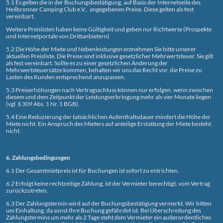
5.1 Es gelten die in der Buchungsbestätigung, auf Basis der Internetseite des
Heilbronner Camping Club e.V., angegebenen Preise. Diese gelten als fest
vereinbart.
Weitere Preislisten haben keine Gültigkeit und geben nur Richtwerte (Prospekte
und Internetportale von Drittanbietern)
5.2 Die Höhe der Miete und Nebenleistungen entnehmen Sie bitte unserer
aktuellen Preisliste. Die Preise sind inklusive gesetzlicher Mehrwertsteuer. Sie gilt
als fest vereinbart. Sollte es zu einer gesetzlichen Änderung der
Mehrwertsteuersätze kommen, behalten wir uns das Recht vor, die Preise zu
Lasten des Kunden entsprechend anzupassen.
5.3 Preiserhöhungen nach Vertragsschluss können nur erfolgen, wenn zwischen
diesem und dem Zeitpunkt der Leistungserbringung mehr als vier Monate liegen
(vgl. § 309 Abs. 1 Nr. 1 BGB).
5.4 Eine Reduzierung der tatsächlichen Aufenthaltsdauer mindert die Höhe der
Miete nicht. Ein Anspruch des Mieters auf anteilige Erstattung der Miete besteht
nicht.
6. Zahlungsbedingungen
6.1 Der Gesamtmietpreis ist für Buchungen ist sofort zu entrichten.
6.2
Erfolgt keine rechtzeitige Zahlung, ist der Vermieter berechtigt, vom Vertrag
zurückzutreten.
6,3 Der Zahlungstermin wird auf der Buchungsbestätigung vermerkt. Wir bitten
um Einhaltung, da sonst Ihre Buchung gefährdet ist. Bei Überschreitung des
Zahlungstermins um mehr als 2 Tage steht dem Vermieter ein außerordentliches