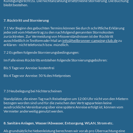
Kündigungsrecht zu. Die Nichtanzahlung ersetzt keine Stornierung. Die Buchung
bleibt bestehen.
7. Rücktritt und Stornierung
7.1 Vor Beginn des gebuchten Termins können Sie durch schriftliche Erklärung
jederzeit vom Mietvertrag zu den nachfolgend genannten Stornokosten
zurücktreten. Zur Vermeidung von Missverständnissen ist der Rücktritt
ausschließlich
in Textform oder
Mail an
info@heilbronner-camping-club.de
zu
erklären - nicht telefonisch bzw. mündlich.
7.2 Es gelten folgende Stornierungsbedingungen:
Im Falle eines Rücktritts entstehen folgende Stornierungsgebühren:
Bis 5 Tage vor Anreise: kostenfrei
Bis 4 Tage vor Anreise: 50 % des Mietpreises
7.3 Neubelegung bei Nichterscheinen
Standplätze, die einen Tag nach Reisebeginn um 12:00 Uhr nicht von den Mietern
bezogen worden sind und für die zwischen den Vertragsparteien keine
ausdrückliche Vereinbarung über eine spätere Anreise erfolgt ist, können vom
Vermieter anderweitig genutzt werden.
8. Sanitäre Anlagen, Wasser/Abwasser, Entsorgung, WLAN, Strom etc.
Als grundsätzliche Nebenleistung berechnen wir vorab pro Übernachtung eine