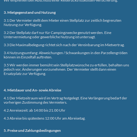
Wir empfehlen den Abschluss einer Reiserücktrittskosten-Versicherung.
3. Mietgegenstand und Nutzung
3.1 Der Vermieter stellt dem Mieter einen Stellplatz zur zeitlich begrenzten
Nutzung zur Verfügung.
3.2 Der Stellplatz darf nur für Campingzwecke genutzt werden. Eine
Untervermietung oder gewerbliche Nutzung ist untersagt.
3.3 Die Maximalbelegung richtet sich nach der Vereinbarung im Mietvertrag.
3.4 Nutzungsumfang:
Abweichungen / Schwankungen in den Parzellengrößen
können im Einzelfall auftreten.
3.5
Wir werden immer bemüht sein Stellplatzwünsche zu erfüllen, behalten uns
jedoch vor, Änderungen vorzunehmen. Der Vermieter stellt dann einen
Ersatzplatz zur Verfügung.
4. Mietdauer und An- sowie Abreise
4.1 Der Mietzeitraum wird im Vertrag festgelegt. Eine Verlängerung bedarf der
vorherigen Zustimmung des Vermieters.
4.2 Anreisezeit: ab 14:00 bis 21.00 Uhr
4.3 Abreise bis spätestens 12:00 Uhr am Abreisetag.
5. Preise und Zahlungsbedingungen