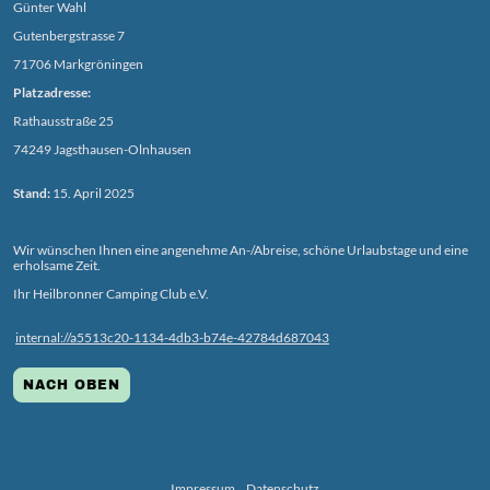
Günter Wahl
Gutenbergstrasse 7
71706 Markgröningen
Platzadresse:
Rathausstraße 25
74249 Jagsthausen-Olnhausen
Stand:
15. April 2025
Wir wünschen Ihnen eine angenehme An-/Abreise, schöne Urlaubstage und eine
erholsame Zeit.
Ihr Heilbronner Camping Club e.V.
internal://a5513c20-1134-4db3-b74e-42784d687043
NACH OBEN
Impressum
Datenschutz