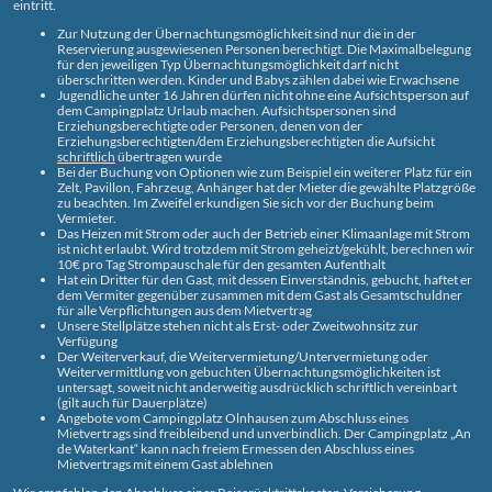
eintritt.
Zur Nutzung der Übernachtungsmöglichkeit sind nur die in der
Reservierung ausgewiesenen Personen berechtigt. Die Maximalbelegung
für den jeweiligen Typ Übernachtungsmöglichkeit darf nicht
überschritten werden. Kinder und Babys zählen dabei wie Erwachsene
Jugendliche unter 16 Jahren dürfen nicht ohne eine Aufsichtsperson auf
dem Campingplatz Urlaub machen. Aufsichtspersonen sind
Erziehungsberechtigte oder Personen, denen von der
Erziehungsberechtigten/dem Erziehungsberechtigten die Aufsicht
schriftlich
übertragen wurde
Bei der Buchung von Optionen wie zum Beispiel ein weiterer Platz für ein
Zelt, Pavillon, Fahrzeug, Anhänger hat der Mieter die gewählte Platzgröße
zu beachten. Im Zweifel erkundigen Sie sich vor der Buchung beim
Vermieter.
Das Heizen mit Strom oder auch der Betrieb einer Klimaanlage mit Strom
ist nicht erlaubt. Wird trotzdem mit Strom geheizt/gekühlt, berechnen wir
10€ pro Tag Strompauschale für den gesamten Aufenthalt
Hat ein Dritter für den Gast, mit dessen Einverständnis, gebucht, haftet er
dem Vermiter gegenüber zusammen mit dem Gast als Gesamtschuldner
für alle Verpflichtungen aus dem Mietvertrag
Unsere Stellplätze stehen nicht als Erst- oder Zweitwohnsitz zur
Verfügung
Der Weiterverkauf, die Weitervermietung/Untervermietung oder
Weitervermittlung von gebuchten Übernachtungsmöglichkeiten ist
untersagt, soweit nicht anderweitig ausdrücklich schriftlich vereinbart
(gilt auch für Dauerplätze)
Angebote vom Campingplatz Olnhausen zum Abschluss eines
Mietvertrags sind freibleibend und unverbindlich. Der Campingplatz „An
de Waterkant“ kann nach freiem Ermessen den Abschluss eines
Mietvertrags mit einem Gast ablehnen