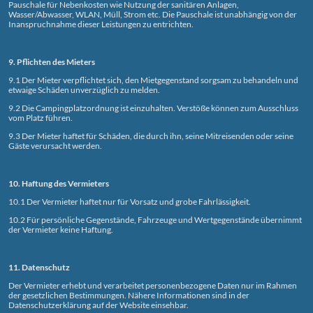
Pauschale für Nebenkosten wie Nutzung der sanitären Anlagen,
Wasser/Abwasser, WLAN, Müll, Strom etc. Die Pauschale ist unabhängig von der
Inanspruchnahme dieser Leistungen zu entrichten.
9. Pflichten des Mieters
9.1 Der Mieter verpflichtet sich, den Mietgegenstand sorgsam zu behandeln und
etwaige Schäden unverzüglich zu melden.
9.2 Die Campingplatzordnung ist einzuhalten. Verstöße können zum Ausschluss
vom Platz führen.
9.3 Der Mieter haftet für Schäden, die durch ihn, seine Mitreisenden oder seine
Gäste verursacht werden.
10. Haftung des Vermieters
10.1 Der Vermieter haftet nur für Vorsatz und grobe Fahrlässigkeit.
10.2 Für persönliche Gegenstände, Fahrzeuge und Wertgegenstände übernimmt
der Vermieter keine Haftung.
11. Datenschutz
Der Vermieter erhebt und verarbeitet personenbezogene Daten nur im Rahmen
der gesetzlichen Bestimmungen. Nähere Informationen sind in der
Datenschutzerklärung auf der Website einsehbar.