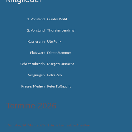
1. Vorstand
Günter Wahl
2. Vorstand
Thorsten Jendrny
Kassiererin
Ute Funk
Platzwart
Dieter Stammer
Schrift-führerin
Margot Faßnacht
Vergnügen
Petra Zeh
Presse/ Medien
Peter Faßnacht
Termine 2026
Samstag, 14. März 2026
1. Arbeitseinsatz & Anzelten