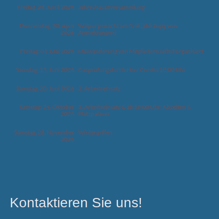
Freitag, 24. April 2026
Jahreshauptversammlung
Donnerstag, 30. April
Walpurgisnacht am Grill (abhängig von
2026
Anmeldungen)
Freitag, 01. Mai 2026
Maiwanderung von Mitgliedern selbst organisiert
Samstag, 13. Juni 2026
Gasprüfung durch Herr Cordes 10:00 Uhr
Samstag, 20. Juni 2026
2. Arbeitseinsatz
Samstag, 24. Oktober
3. Arbeitseinsatz & ab 18:00 Uhr: Abzelten &
2026
Platzpalaver
Samstag, 28. November
Wintergrillen
2026
Kontaktieren
Sie uns!