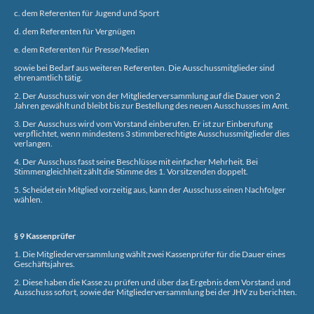
c. dem Referenten für Jugend und Sport
d. dem Referenten für Vergnügen
e. dem Referenten für Presse/Medien
sowie bei Bedarf aus weiteren Referenten. Die Ausschussmitglieder sind
ehrenamtlich tätig.
2. Der Ausschuss wir von der Mitgliederversammlung auf die Dauer von 2
Jahren gewählt und bleibt bis zur Bestellung des neuen Ausschusses im Amt.
3. Der Ausschuss wird vom Vorstand einberufen. Er ist zur Einberufung
verpflichtet, wenn mindestens 3 stimmberechtigte Ausschussmitglieder dies
verlangen.
4. Der Ausschuss fasst seine Beschlüsse mit einfacher Mehrheit. Bei
Stimmengleichheit zählt die Stimme des 1. Vorsitzenden doppelt.
5. Scheidet ein Mitglied vorzeitig aus, kann der Ausschuss einen Nachfolger
wählen.
§ 9 Kassenprüfer
1. Die Mitgliederversammlung wählt zwei Kassenprüfer für die Dauer eines
Geschäftsjahres.
2. Diese haben die Kasse zu prüfen und über das Ergebnis dem Vorstand und
Ausschuss sofort, sowie der Mitgliederversammlung bei der JHV zu berichten.