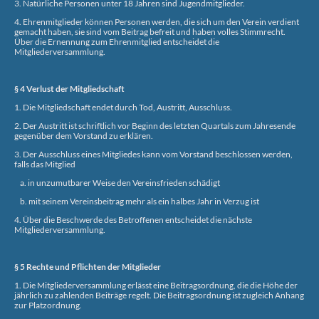
3. Natürliche Personen unter 18 Jahren sind Jugendmitglieder.
4. Ehrenmitglieder können Personen werden, die sich um den Verein verdient
gemacht haben, sie sind vom Beitrag befreit und haben volles Stimmrecht.
Über die Ernennung zum Ehrenmitglied entscheidet die
Mitgliederversammlung.
§ 4 Verlust der Mitgliedschaft
1. Die Mitgliedschaft endet durch Tod, Austritt, Ausschluss.
2. Der Austritt ist schriftlich vor Beginn des letzten Quartals zum Jahresende
gegenüber dem Vorstand zu erklären.
3. Der Ausschluss eines Mitgliedes kann vom Vorstand beschlossen werden,
falls das Mitglied
a. in unzumutbarer Weise den Vereinsfrieden schädigt
b. mit seinem Vereinsbeitrag mehr als ein halbes Jahr in Verzug ist
4. Über die Beschwerde des Betroffenen entscheidet die nächste
Mitgliederversammlung.
§ 5 Rechte und Pflichten der Mitglieder
1. Die Mitgliederversammlung erlässt eine Beitragsordnung, die die Höhe der
jährlich zu zahlenden Beiträge regelt. Die Beitragsordnung ist zugleich Anhang
zur Platzordnung.