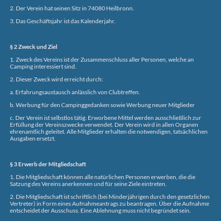
2. Der Verein hat seinen Sitz in 74080 Heilbronn.
3. Das Geschäftsjahr ist das Kalenderjahr.
§ 2 Zweck und Ziel
1. Zweck des Vereins ist der Zusammenschluss aller Personen, welche an
Camping interessiert sind.
2. Dieser Zweck wird erreicht durch:
a. Erfahrungsaustausch anlässlich von Clubtreffen.
b. Werbung für den Campinggedanken sowie Werbung neuer Mitglieder
c. Der Verein ist selbstlos tätig. Erworbene Mittel werden ausschließlich zur
Erfüllung der Vereinszwecke verwendet. Der Verein wird in allen Organen
ehrenamtlich geleitet. Alle Mitglieder erhalten die notwendigen, tatsächlichen
Ausgaben ersetzt.
§ 3 Erwerb der Mitgliedschaft
1. Die Mitgliedschaft können alle natürlichen Personen erwerben, die die
Satzung des Vereins anerkennen und für seine Ziele eintreten.
2. Die Mitgliedschaft ist schriftlich (bei Minderjährigen durch den gesetzlichen
Vertreter) in Form eines Aufnahmeantrags zu beantragen. Über die Aufnahme
entscheidet der Ausschuss. Eine Ablehnung muss nicht begründet sein.