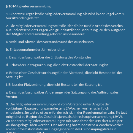
§ 10 Mitgliederversammlung
1. Oberstes Organ ist die Mitgliederversammlung. Sie wird in der Regel vom 1.
Vorsitzenden geleitet.
2. Die Mitgliederversammlung stellt die Richtlinien für die Arbeit des Vereins
auf und entscheidet Fragen von grundsätzlicher Bedeutung. Zu den Aufgaben
der Mitgliederversammlung gehören insbesondere:
a. Wahl und Abwahl des Vorstandes und des Ausschusses
b. Entgegennahme der Jahresberichte
c. Beschlussfassung über die Entlastung des Vorstandes
d. Erlass der Beitragsordnung, die nicht Bestandteil der Satzung ist.
e. Erlass einer Geschäftsordnung für den Vorstand, die nicht Bestandteil der
Satzung ist
f. Erlass der Platzordnung, die nicht Bestandteil der Satzung ist
g. Beschlussfassung über Änderungen der Satzung und die Auflösung des
Vereins
3. Die Mitgliederversammlung wird vom Vorstand unter Angabe der
vorläufigen Tagesordnung mindestens 2 Wochen vorher schriftlich
eingeladen. Sie tagt so oft es erforderlich ist, in der Regel einmal im Jahr. Sie tagt
möglichst zu Beginn des Geschäftsjahrs als Jahreshauptversammlung (JHV).
Zu anderen Mitgliederversammlungen mit Ausnahme der JHV darf auch per
Aushang eingeladen werden. Der Aushang hat mindestens 4 Wochen vorher
an der Informationstafel im Eingangsbereich des Clubcampingplatzes in