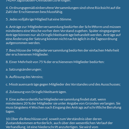
74249 Jagsthausen-Olnhausen zu erfolgen.
4. Ordnungsgemäß einberufene Versammlungen sind ohne Rücksicht auf die
Zahl der Erschienenen beschlussfähig.
5. Jedes volljährige Mitglied hat eine Stimme.
6. Anträge zur Mitgliederversammlung bedürfen der Schriftform und müssen
mindestens eine Woche vorher dem Vorstand zugehen. Später eingegangene
Anträge können nur als Dringlichkeitsanträge behandelt werden. Anträge auf
eine Änderung der Satzung können nicht nachträglich in die Tagesordnung
aufgenommen werden.
7. Beschlüsse der Mitgliederversammlung bedürfen der einfachen Mehrheit
der erschienenen Mitglieder.
8. Einer Mehrheit von 75 % der erschienenen Mitglieder bedürfen:
a. Satzungsänderungen;
b. Auflösung des Vereins;
c. Misstrauensanträge gegen Mitglieder des Vorstandes und des Ausschusses;
d. Zulassung von Dringlichkeitsanträgen.
9. Eine außerordentliche Mitgliederversammlung findet statt, wenn
mindestens 20 % der Mitglieder sie unter Angabe von Gründen verlangen. Sie
muss längstens 4 Wochen nach Eingang des Antrags auf schriftliche Berufung
tagen.
10.Über die Beschlüsse und, soweit zum Verständnis über deren
Zustandekommen erforderlich, auch über den wesentlichen Verlauf der
Verhandlung, ist eine Niederschrift anzufertigen. Sie wird vom