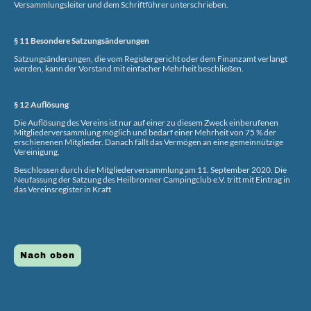
Versammlungsleiter und dem Schriftführer unterschrieben.
§ 11 Besondere Satzungsänderungen
Satzungsänderungen, die vom Registergericht oder dem Finanzamt verlangt
werden, kann der Vorstand mit einfacher Mehrheit beschließen.
§ 12 Auflösung
Die Auflösung des Vereins ist nur auf einer zu diesem Zweck einberufenen
Mitgliederversammlung möglich und bedarf einer Mehrheit von 75 % der
erschienenen Mitglieder. Danach fällt das Vermögen an eine gemeinnützige
Vereinigung.
Beschlossen durch die Mitgliederversammlung am 11. September 2020. Die
Neufassung der Satzung des Heilbronner Campingclub e.V. tritt mit Eintrag in
das Vereinsregister in Kraft
Nach oben