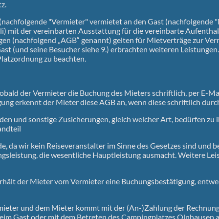
z.
(nachfolgende "Vermieter" vermietet an den Gast (nachfolgende "M
) mit der vereinbarten Ausstattung für die vereinbarte Aufentha
n (nachfolgend „AGB“ genannt) gelten für Mietverträge zur Vermi
t (und seine Besucher siehe 9.) erbrachten weiteren Leistungen
Platzordnung zu beachten.
bald der Vermieter die Buchung des Mieters schriftlich, per E-Ma
gung erkennt der Mieter diese AGB an, wenn diese schriftlich durc
en und sonstige Zusicherungen, gleich welcher Art, bedürfen zu i
ndteil
, da wir kein Reiseveranstalter im Sinne des Gesetzes sind und b
sleistung, die wesentliche Hauptleistung ausmacht. Weitere Lei
rhält der Mieter vom Vermieter eine Buchungsbestätigung, entwe
mieter und dem Mieter kommt mit der (An-)Zahlung der Rechnung
eim Gast oder mit dem Betreten des Campingplatzes Olnhausen a