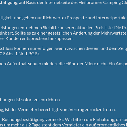
stätigung, auf Basis der Internetseite des Heilbronner Camping Cl
ltigkeit und geben nur Richtwerte (Prospekte und Internetportale
stungen entnehmen Sie bitte unserer aktuellen Preisliste. Die Pre
ereinbart. Sollte es zu einer gesetzlichen Änderung der Mehrwerts
n des Kunden entsprechend anzupassen.
schluss können nur erfolgen, wenn zwischen diesem und dem Zeit
309 Abs. 1 Nr. 1 BGB).
hen Aufenthaltsdauer mindert die Höhe der Miete nicht. Ein Anspr
hungen ist sofort zu entrichten.
ng, ist der Vermieter berechtigt, vom Vertrag zurückzutreten.
r Buchungsbestätigung vermerkt. Wir bitten um Einhaltung, da son
s um mehr als 2 Tage steht dem Vermieter ein außerordentliches 