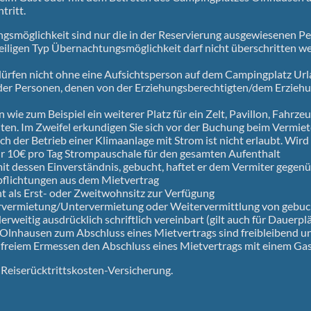
tritt.
smöglichkeit sind nur die in der Reservierung ausgewiesenen Pe
iligen Typ Übernachtungsmöglichkeit darf nicht überschritten w
dürfen nicht ohne eine Aufsichtsperson auf dem Campingplatz Ur
der Personen, denen von der Erziehungsberechtigten/dem Erziehu
wie zum Beispiel ein weiterer Platz für ein Zelt, Pavillon, Fahrze
en. Im Zweifel erkundigen Sie sich vor der Buchung beim Vermiet
h der Betrieb einer Klimaanlage mit Strom ist nicht erlaubt. Wir
ir 10€ pro Tag Strompauschale für den gesamten Aufenthalt
 mit dessen Einverständnis, gebucht, haftet er dem Vermiter gege
pflichtungen aus dem Mietvertrag
ht als Erst- oder Zweitwohnsitz zur Verfügung
ervermietung/Untervermietung oder Weitervermittlung von gebu
derweitig ausdrücklich schriftlich vereinbart (gilt auch für Dauerpl
lnhausen zum Abschluss eines Mietvertrags sind freibleibend un
 freiem Ermessen den Abschluss eines Mietvertrags mit einem Ga
Reiserücktrittskosten-Versicherung.