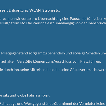
sser, Entsorgung, WLAN, Strom etc.
berechnen wir vorab pro Übernachtung eine Pauschale für Nebenk
üll, Strom etc. Die Pauschale ist unabhängig von der Inanspruc
den Mietgegenstand sorgsam zu behandeln und etwaige Schäden unv
inzuhalten. Verstöße können zum Ausschluss vom Platz führen.
die durch ihn, seine Mitreisenden oder seine Gäste verursacht wer
orsatz und grobe Fahrlässigkeit.
 Fahrzeuge und Wertgegenstände übernimmt der Vermieter keine