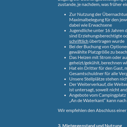
zustande, je nachdem, was früher ein
Zur Nutzung der Übernachtung
Maximalbelegung für den jewe
dabei wie Erwachsene
Jugendliche unter 16 Jahren 
sind Erziehungsberechtigte o
schriftlich
übertragen wurde
Bei der Buchung von Optionen 
gewählte Platzgröße zu beacht
Das Heizen mit Strom oder auc
geheizt/gekühlt, berechnen w
Hat ein Dritter für den Gast,
Gesamtschuldner für alle Ver
Unsere Stellplätze stehen nic
Der Weiterverkauf, die Weit
ist untersagt, soweit nicht an
Angebote vom Campingplatz O
„An de Waterkant“ kann nach
Wir empfehlen den Abschluss einer 
3. Mietgegenstand und Nutzung