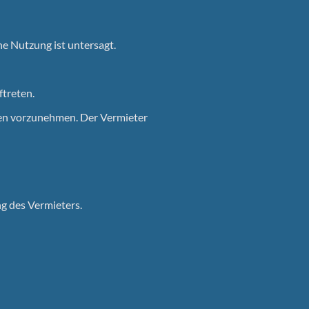
e Nutzung ist untersagt.
treten.
gen vorzunehmen. Der Vermieter
g des Vermieters.